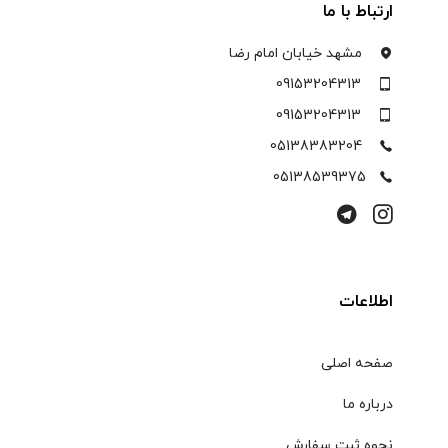
ارتباط با ما
مشهد خیابان امام رضا
09153204313
09153204313
05138383204
05138539375
اطلاعات
صفحه اصلی
درباره ما
نحوه ثبت سفارش