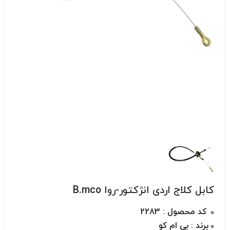
کابل کلاج اردی انژکتور-روا B.mco
کد محصول : 2283
برند : بی ام کو