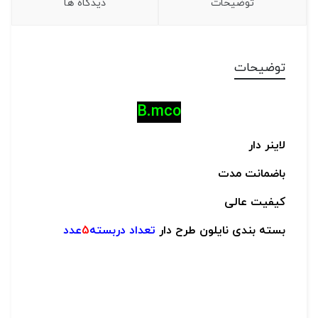
توضیحات
دیدگاه ها
توضیحات
B.mco
لاینر دار
باضمانت مدت
کیفیت عالی
بسته بندی نایلون طرح دار
تعداد دربسته
5
عدد