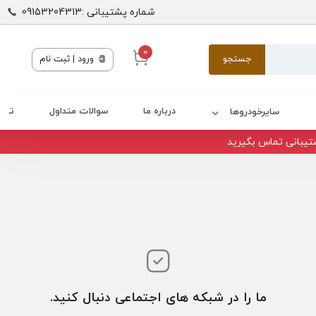
شماره پشتیبانی :09153204313
0
جستجو
ورود | ثبت نام
درباره ما
سوالات متداول
تماس
سایرخودروها
تیبانی تماس بگیرید
ما را در شبکه های اجتماعی دنبال کنید.