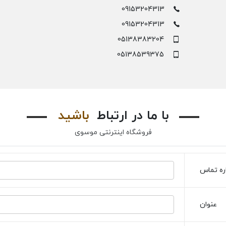
09153204313
09153204313
05138383204
05138539375
با ما در ارتباط
باشید
فروشگاه اینترنتی موسوی
ه تماس
عنوان