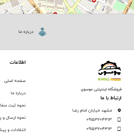
⇧
OpenStreetMap
contributors.
©
درباره ما
i
اطلاعات
صفحه اصلی
فروشگاه اینترنتی موسوی
درباره ما
ارتباط با ما
نحوه ثبت سفا
مشهد خیابان امام رضا
نحوه ارسال و پ
09153204313
09153204313
انتقادات و پیش