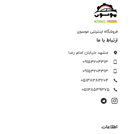
فروشگاه اینترنتی موسوی
ارتباط با ما
مشهد خیابان امام رضا
09153204313
09153204313
05138383204
05138539375
اطلاعات