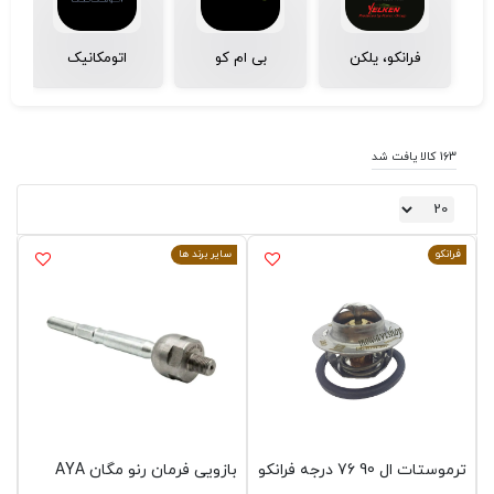
فرانکو، یلکن
بی ام کو
اتومکانیک
163 کالا یافت شد
فرانکو
سایر برند ها
ترموستات ال 90 76 درجه فرانکو
بازویی فرمان رنو مگان AYA