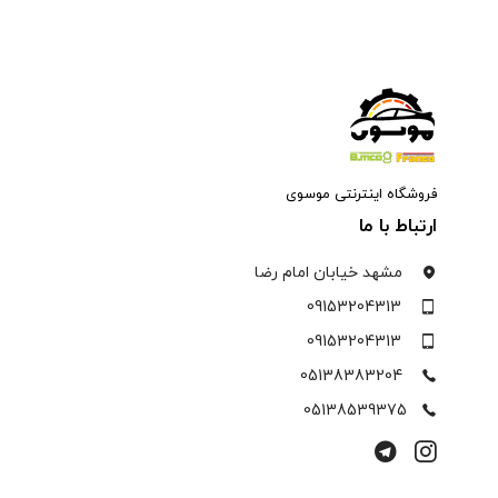
فروشگاه اینترنتی موسوی
ارتباط با ما
مشهد خیابان امام رضا
09153204313
09153204313
05138383204
05138539375