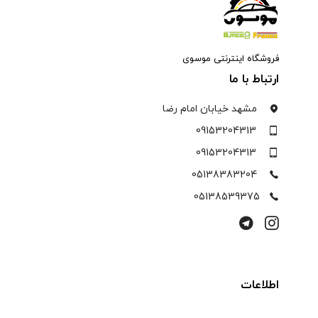
فروشگاه اینترنتی موسوی
ارتباط با ما
مشهد خیابان امام رضا
09153204313
09153204313
05138383204
05138539375
اطلاعات