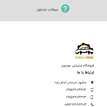
سوالات متداول
فروشگاه اینترنتی موسوی
ارتباط با ما
مشهد خیابان امام رضا
09153204313
09153204313
05138383204