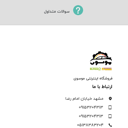
سوالات متداول
فروشگاه اینترنتی موسوی
ارتباط با ما
مشهد خیابان امام رضا
09153204313
09153204313
05138383204