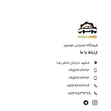
فروشگاه اینترنتی موسوی
ارتباط با ما
مشهد خیابان امام رضا
09153204313
09153204313
05138383204
05138539375