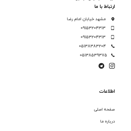
ارتباط با ما
مشهد خیابان امام رضا
09153204313
09153204313
05138383204
05138539375
اطلاعات
صفحه اصلی
درباره ما