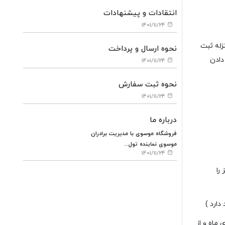
انتقادات و پیشنهادات
1401/11/24
زله ثبت
نحوه ارسال و پرداخت
دادن
1401/11/24
نحوه ثبت سفارش
1401/11/24
درباره ما
فروشگاه موسوی با مدیریت برادران
موسوی نماینده تول...
1401/11/24
را
روی کارت شما تاریخ انقضا وجود ندارد، می‏‌توانید از عدد ۱۲ به جای ماه و از