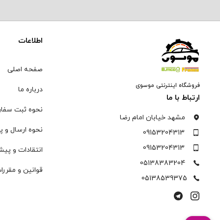
اطلاعات
صفحه اصلی
فروشگاه اینترنتی موسوی
درباره ما
ارتباط با ما
نحوه ثبت سفا
مشهد خیابان امام رضا
نحوه ارسال و پ
09153204313
09153204313
انتقادات و پیش
05138383204
قوانین و مقررا
05138539375