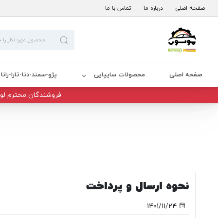
صفحه اصلی
درباره ما
تماس با ما
صفحه اصلی
محصولات سایپایی
پژو-سمند-دنا-تارا-رانا
فروشندگان محترم لوا
نحوه ارسال و پرداخت
1401/11/24