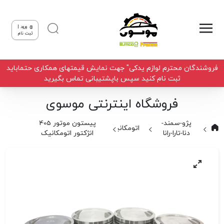
ورود |
ثبت نام
فروشندگان محترم لوازم یدکی" جهت نمایش قیمتهای همکاری حتماباید
ثبت نام کنید سپس باپشتیبانی تماس بگیرید
فروشگاه اینترنتی موسوی
پژو-سمند-
پیستون موتور 405
اتومکانیک
دنا-تارا-رانا
انژکتور اتومکانیک