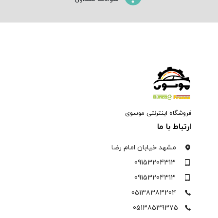
فروشگاه اینترنتی موسوی
ارتباط با ما
مشهد خیابان امام رضا
09153204313
09153204313
05138383204
05138539375