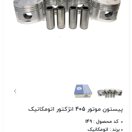
پیستون موتور 405 انژکتور اتومکانیک
کد محصول : 149
برند : اتومکانیک