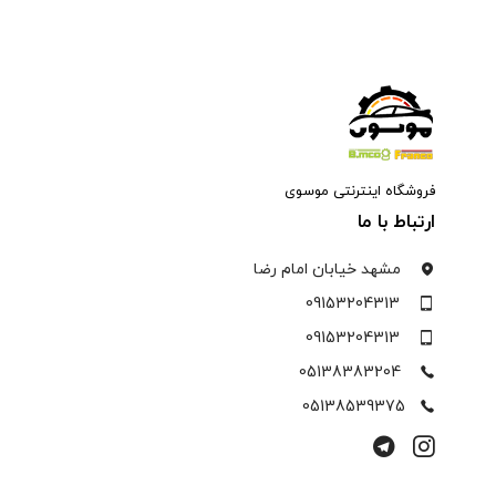
فروشگاه اینترنتی موسوی
ارتباط با ما
مشهد خیابان امام رضا
09153204313
09153204313
05138383204
05138539375