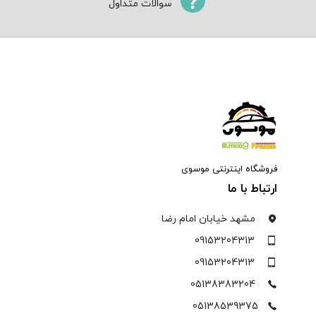
سوالات متداول
فروشگاه اینترنتی موسوی
ارتباط با ما
مشهد خیابان امام رضا
09153204313
09153204313
05138383204
05138539375