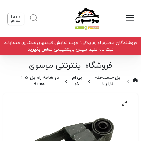
ورود |
ثبت نام
فروشندگان محترم لوازم یدکی" جهت نمایش قیمتهای همکاری حتماباید
ثبت نام کنید سپس باپشتیبانی تماس بگیرید
فروشگاه اینترنتی موسوی
پژو-سمند-دنا-
بی ام
دو شاخه رام پژو 405
تارا-رانا
کو
B.mco