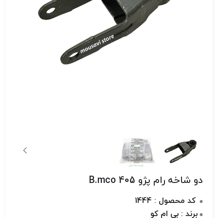
دو شاخه رام پژو 405 B.mco
کد محصول : 1444
برند : بی ام کو