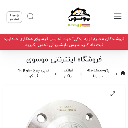
ورود |
ثبت نام
فروشندگان محترم لوازم یدکی" جهت نمایش قیمتهای همکاری حتماباید
ثبت نام کنید سپس باپشتیبانی تماس بگیرید
فروشگاه اینترنتی موسوی
پژو-سمند-دنا-
فرانکو،
توپی چرخ جلو ال90
تارا-رانا
یلکن
فرانکو