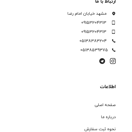
ارتباط با ما
مشهد خیابان امام رضا
09153204313
09153204313
05138383204
05138539375
اطلاعات
صفحه اصلی
درباره ما
نحوه ثبت سفارش