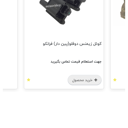
مشاهده همه م
ئل زیمنس دوقلو(پین دار) فرانکو
ت استعلام قیمت تماس بگیرید
خرید محصول