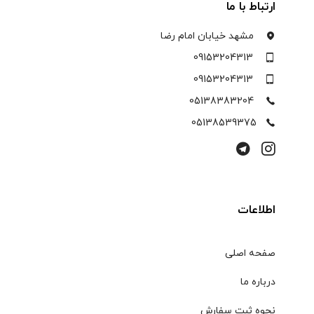
ارتباط با ما
مشهد خیابان امام رضا
09153204313
09153204313
05138383204
05138539375
اطلاعات
صفحه اصلی
درباره ما
نحوه ثبت سفارش