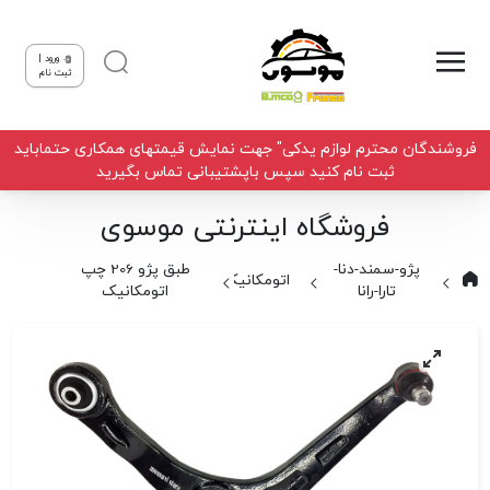
ورود |
ثبت نام
فروشندگان محترم لوازم یدکی" جهت نمایش قیمتهای همکاری حتماباید
ثبت نام کنید سپس باپشتیبانی تماس بگیرید
فروشگاه اینترنتی موسوی
پژو-سمند-دنا-
طبق پژو 206 چپ
اتومکانیک
تارا-رانا
اتومکانیک