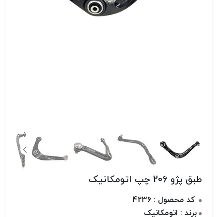
طبق پژو 206 چپ اتومکانیک
کد محصول : 4236
برند : اتومکانیک