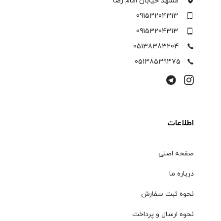
مشهد خیابان امام رضا
09153204313
09153204313
05138383204
05138539375
اطلاعات
صفحه اصلی
درباره ما
نحوه ثبت سفارش
نحوه ارسال و پرداخت