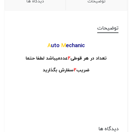
توضیحات
دیدگاه ها
توضیحات
A
uto
M
echanic
تعداد در هر قوطی
2
عددمیباشد لطفا حتما
ضریب
2
سفارش بگذارید
دیدگاه ها