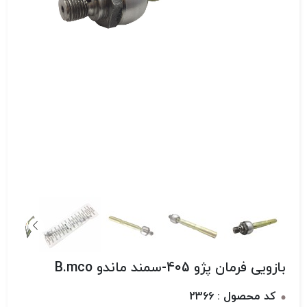
بازویی فرمان پژو 405-سمند ماندو B.mco
کد محصول : 2366