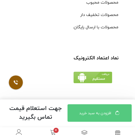
محصولات محبوب
محصولات تخفیف دار
محصولات با ارسال رایگان
نماد اعتماد الکترونیک
جهت استعلام قیمت
© کلیه حقوق مادی و معنوی محتویات سایت فروشگاه اینترنتی
افزودن به سبد خرید
تماس بگیرید
موسوی محفوظ است |
طراحی شده توسط ایلیاسیستم