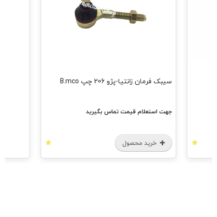
مشاهده همه
سیبک فرمان زانتیا-پژو 206 چپ B.mco
جهت استعلام قیمت تماس بگیرید
خرید محصول