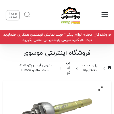
ورود |
ثبت نام
فروشندگان محترم لوازم یدکی" جهت نمایش قیمتهای همکاری حتماباید
ثبت نام کنید سپس باپشتیبانی تماس بگیرید
فروشگاه اینترنتی موسوی
بی
پژو-سمند-
بازویی فرمان پژو 405-
ام
دنا-تارا-رانا
سمند ماندو B.mco
کو