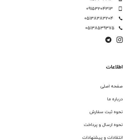
09153204313
05138383204
05138539375
اطلاعات
صفحه اصلی
درباره ما
نحوه ثبت سفارش
نحوه ارسال و پرداخت
انتقادات و پیشنهادات