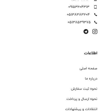
09153204313
05138383204
05138539375
اطلاعات
صفحه اصلی
درباره ما
نحوه ثبت سفارش
نحوه ارسال و پرداخت
انتقادات و پیشنهادات