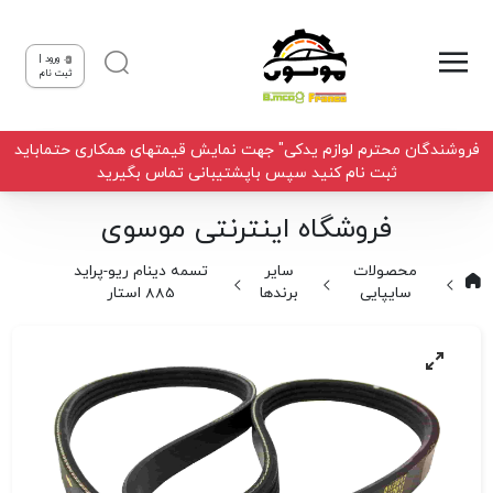
ورود |
ثبت نام
فروشندگان محترم لوازم یدکی" جهت نمایش قیمتهای همکاری حتماباید
ثبت نام کنید سپس باپشتیبانی تماس بگیرید
فروشگاه اینترنتی موسوی
محصولات
سایر
تسمه دینام ریو-پراید
سایپایی
برندها
885 استار