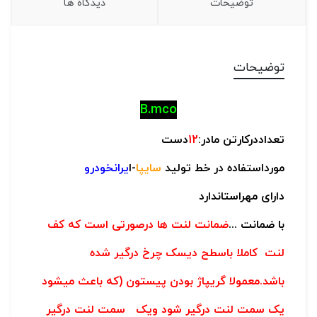
توضیحات
دیدگاه ها
توضیحات
B.mco
تعداددرکارتن مادر:
12
دست
مورداستفاده در خط تولید
سایپا
-ا
یرانخودرو
دارای مهراستاندارد
با ضمانت ...
ضمانت لنت ها درصورتی است که کف
لنت کاملا باسطح دیسک چرخ درگیر شده
باشد.معمولا گریپاژ بودن پیستون (که باعث میشود
یک سمت لنت درگیر شود ویک سمت لنت درگیر