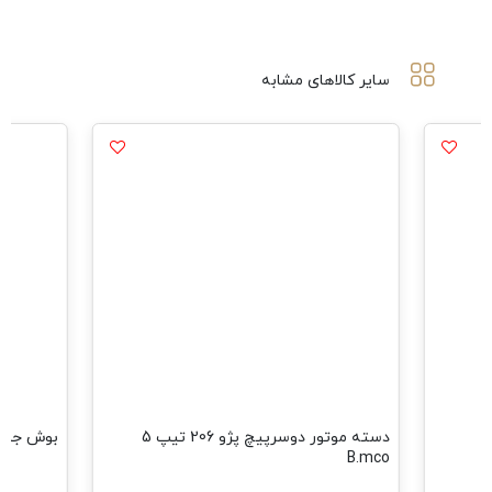
سایر کالاهای مشابه
دسته موتور دوسرپیچ پژو 206 تیپ 5
بوش جناقی پژو
B.mco