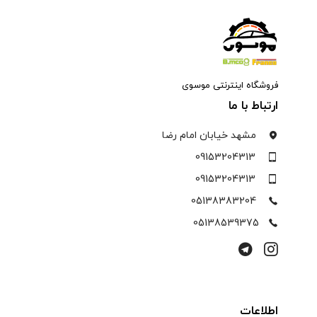
فروشگاه اینترنتی موسوی
ارتباط با ما
مشهد خیابان امام رضا
09153204313
09153204313
05138383204
05138539375
اطلاعات