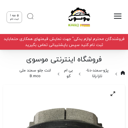
ورود |
ثبت نام
فروشندگان محترم لوازم یدکی" جهت نمایش قیمتهای همکاری حتماباید
ثبت نام کنید سپس باپشتیبانی تماس بگیرید
فروشگاه اینترنتی موسوی
پژو-سمند-دنا-
بی ام
لنت جلو سمند ملی
تارا-رانا
کو
B.mco