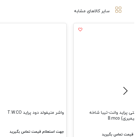
سایر کالاهای مشابه
ستی پراید وانت-تیبا شاخه
واشر منیفولد دود پراید T.W.CO
یری) B.mco
جهت استعلام قیمت تماس بگیرید
م قیمت تماس بگیرید