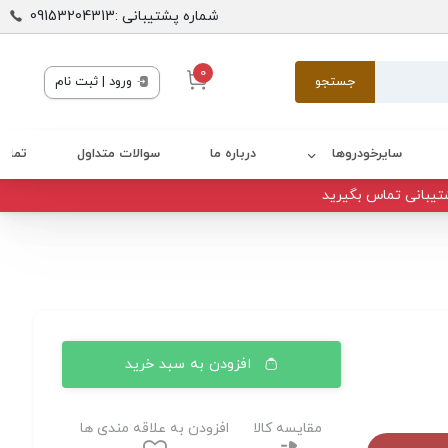
شماره پشتیبانی :09153204313
0
جستجو
ورود | ثبت نام
سایرخودروها
درباره ما
سوالات متداول
تماس 
تیبانی تماس بگیرید
افزودن به سبد خرید
مقایسه کالا
افزودن به علاقه مندی ها