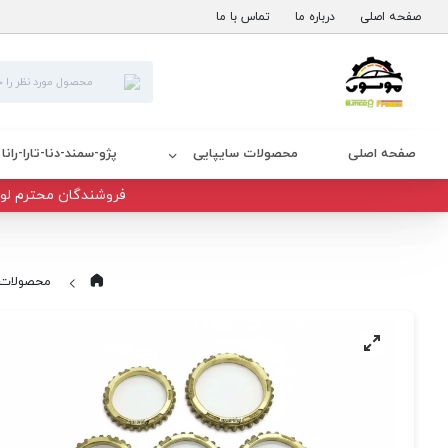
صفحه اصلی
درباره ما
تماس با ما
صفحه اصلی
محصولات سایپایی
پژو-سمند-دنا-تارا-رانا
فروشندگان محترم لوا
محصولات 