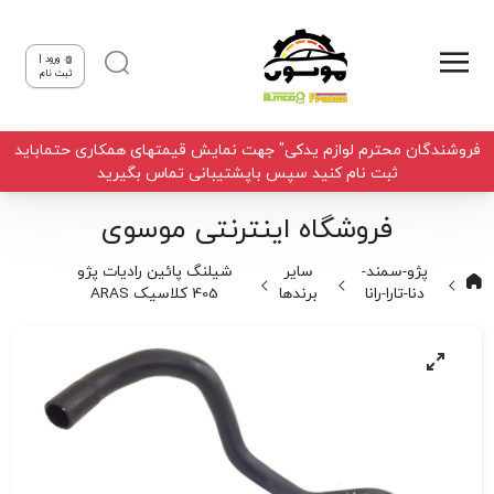
ورود |
ثبت نام
فروشندگان محترم لوازم یدکی" جهت نمایش قیمتهای همکاری حتماباید
ثبت نام کنید سپس باپشتیبانی تماس بگیرید
فروشگاه اینترنتی موسوی
پژو-سمند-
سایر
شیلنگ پائین رادیات پژو
دنا-تارا-رانا
برندها
405 کلاسیک ARAS