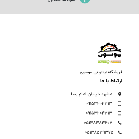
فروشگاه اینترنتی موسوی
ارتباط با ما
مشهد خیابان امام رضا
09153204313
09153204313
05138383204
05138539375