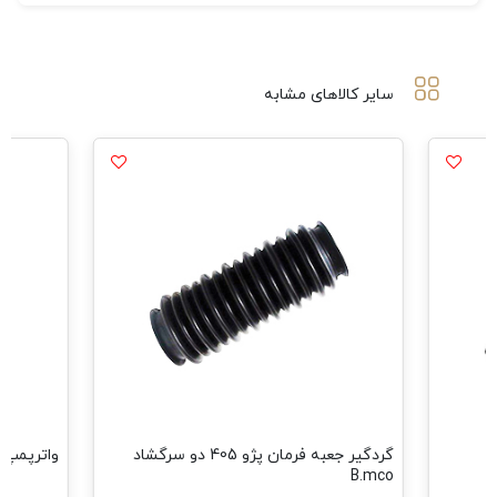
سایر کالاهای مشابه
گردگیر جعبه فرمان پژو 405 دو سرگشاد
واترپمپ پژو 206 تیپ 5-19د
B.mco