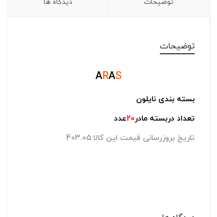
توضیحات
دیدگاه ها
توضیحات
A
R
A
S
بسته بندی نایلون
تعداد دربسته مادر
20
عدد
تاریخ بروزرسانی قیمت این کالا:403.05