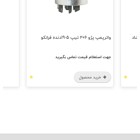
405 دو سرگشاد
واترپمپ پژو 206 تیپ 5-19دنده فرانکو
جهت استعلام قیمت تماس بگیرید
خرید محصول