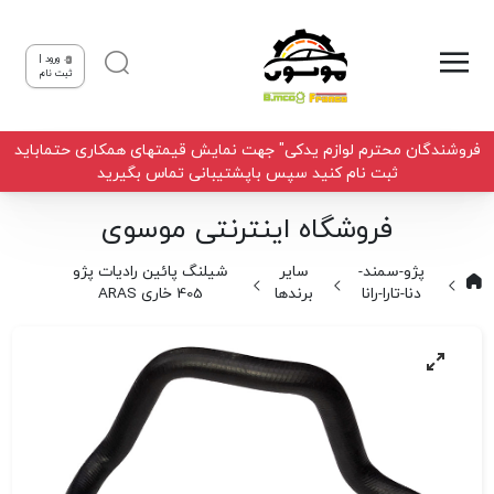
ورود |
ثبت نام
فروشندگان محترم لوازم یدکی" جهت نمایش قیمتهای همکاری حتماباید
ثبت نام کنید سپس باپشتیبانی تماس بگیرید
فروشگاه اینترنتی موسوی
پژو-سمند-
سایر
شیلنگ پائین رادیات پژو
دنا-تارا-رانا
برندها
405 خاری ARAS