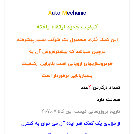
A
uto
M
echanic
کیفیت جدید ارتقاء یافته
این کمک فنرها محصول یک شرکت بسیارپیشرفته
درچین میباشد که بیشترفروش آن به
خودروسازیهای اروپایی است
بنابراین ازکیفیت
بسیاربالایی برخوردار است
تعداد درکارتن:
4
عدد
ضمانت دارد
تاریخ بروزرسانی قیمت این کالا:407.07
از مزایای یک کمک فنر ایده آل می توان به کنترل