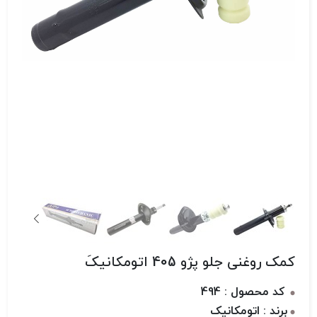
کمک روغنی جلو پژو 405 اتومکانیکَ
کد محصول : 494
برند : اتومکانیک