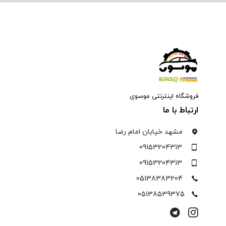
فروشگاه اینترنتی موسوی
ارتباط با ما
مشهد خیابان امام رضا
09153204313
09153204313
05138383204
05138539375