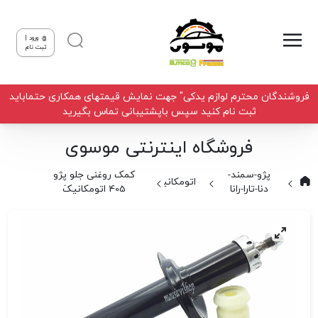
ورود |
ثبت نام
فروشندگان محترم لوازم یدکی" جهت نمایش قیمتهای همکاری حتماباید
ثبت نام کنید سپس باپشتیبانی تماس بگیرید
فروشگاه اینترنتی موسوی
پژو-سمند-
کمک روغنی جلو پژو
اتومکانیک
دنا-تارا-رانا
405 اتومکانیکَ