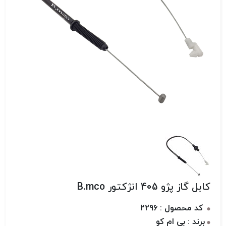
کابل گاز پژو 405 انژکتور B.mco
کد محصول : 2296
برند : بی ام کو