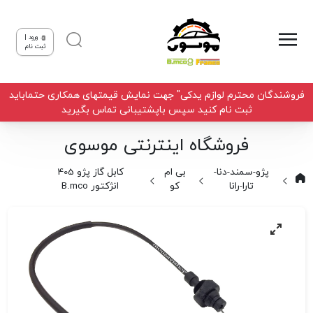
ورود |
ثبت نام
فروشندگان محترم لوازم یدکی" جهت نمایش قیمتهای همکاری حتماباید
ثبت نام کنید سپس باپشتیبانی تماس بگیرید
فروشگاه اینترنتی موسوی
پژو-سمند-دنا-
بی ام
کابل گاز پژو 405
تارا-رانا
کو
انژکتور B.mco