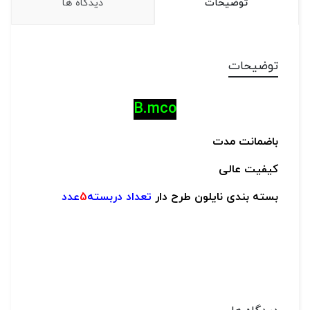
توضیحات
دیدگاه ها
توضیحات
B.mco
باضمانت مدت
کیفیت عالی
بسته بندی نایلون طرح دار
تعداد دربسته
5
عدد