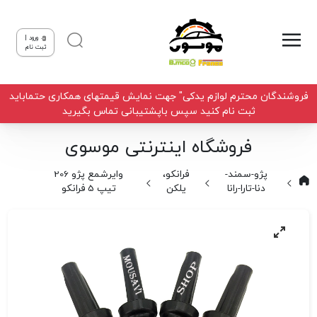
ورود |
ثبت نام
فروشندگان محترم لوازم یدکی" جهت نمایش قیمتهای همکاری حتماباید
ثبت نام کنید سپس باپشتیبانی تماس بگیرید
فروشگاه اینترنتی موسوی
پژو-سمند-
فرانکو،
وایرشمع پژو 206
دنا-تارا-رانا
یلکن
تیپ 5 فرانکو