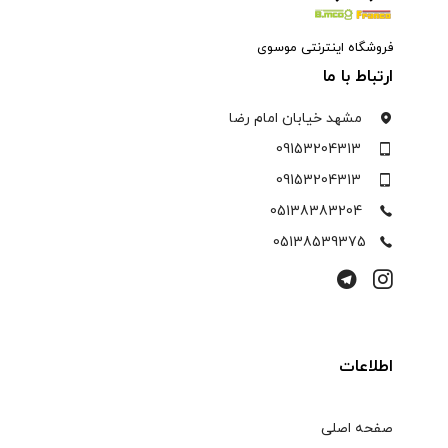
فروشگاه اینترنتی موسوی
ارتباط با ما
مشهد خیابان امام رضا
09153204313
09153204313
05138383204
05138539375
اطلاعات
صفحه اصلی