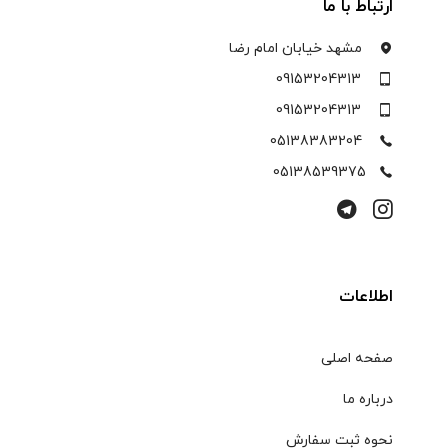
ارتباط با ما
مشهد خیابان امام رضا
09153204313
09153204313
05138383204
05138539375
اطلاعات
صفحه اصلی
درباره ما
نحوه ثبت سفارش