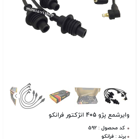
وایرشمع پژو 405 انژکتور فرانکو
کد محصول : 592
برند : فرانکو