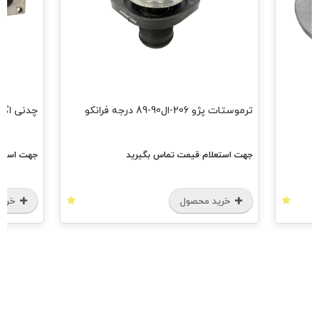
-ال90-89 درجه فرانکو
چدنی اگزوز پژو 206 تیپ 5 یلکن
علام قیمت تماس بگیرید
جهت استعلام قیمت تماس بگیرید
ید محصول
خرید محصول