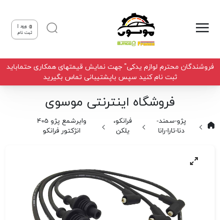
ورود |
ثبت نام
فروشندگان محترم لوازم یدکی" جهت نمایش قیمتهای همکاری حتماباید
ثبت نام کنید سپس باپشتیبانی تماس بگیرید
فروشگاه اینترنتی موسوی
پژو-سمند-
فرانکو،
وایرشمع پژو 405
دنا-تارا-رانا
یلکن
انژکتور فرانکو