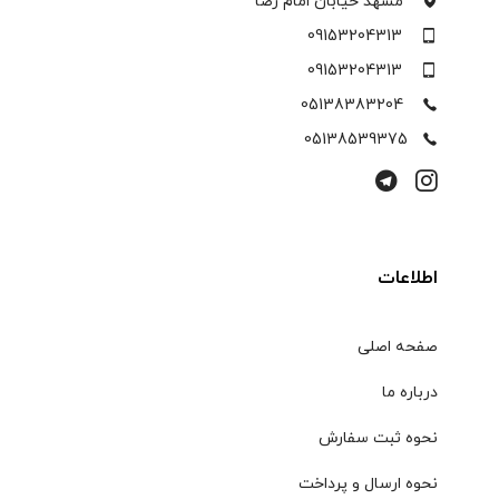
مشهد خیابان امام رضا
09153204313
09153204313
05138383204
05138539375
اطلاعات
صفحه اصلی
درباره ما
نحوه ثبت سفارش
نحوه ارسال و پرداخت