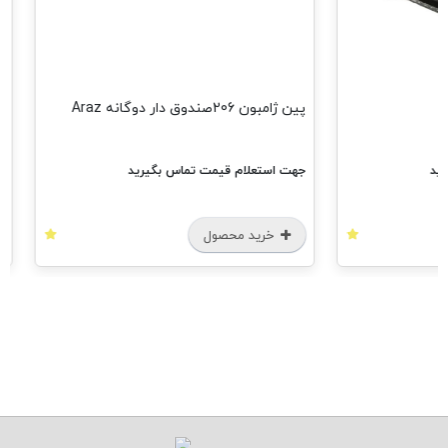
سگدست پژو 405 راست
پین ژامبون 206صندوق دار دوگانه Araz
جهت استعلام قیمت تماس بگیرید
جهت استعلام قیمت تماس 
خرید محصول
خرید محصول