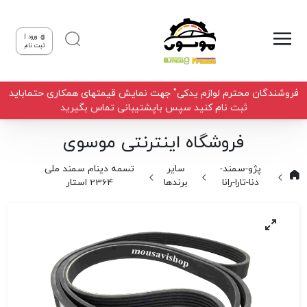
ورود |
ثبت نام
فروشندگان محترم لوازم یدکی" جهت نمایش قیمتهای همکاری حتماباید
ثبت نام کنید سپس باپشتیبانی تماس بگیرید
فروشگاه اینترنتی موسوی
پژو-سمند-
سایر
تسمه دینام سمند ملی
دنا-تارا-رانا
برندها
2364 استار