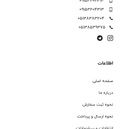
09153204313
09153204313
05138383204
05138539375
اطلاعات
صفحه اصلی
درباره ما
نحوه ثبت سفارش
نحوه ارسال و پرداخت
انتقادات و پیشنهادات