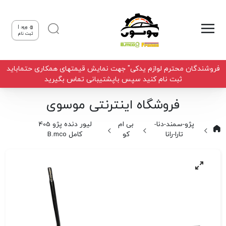
ورود |
ثبت نام
فروشندگان محترم لوازم یدکی" جهت نمایش قیمتهای همکاری حتماباید
ثبت نام کنید سپس باپشتیبانی تماس بگیرید
فروشگاه اینترنتی موسوی
پژو-سمند-دنا-
بی ام
لیور دنده پژو 405
تارا-رانا
کو
کامل B.mco