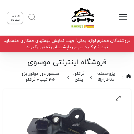
ورود |
ثبت نام
فروشندگان محترم لوازم یدکی" جهت نمایش قیمتهای همکاری حتماباید
ثبت نام کنید سپس باپشتیبانی تماس بگیرید
فروشگاه اینترنتی موسوی
پژو-سمند-
فرانکو،
سنسور دور موتور پژو
دنا-تارا-رانا
یلکن
206 تیپ3 فرانکو