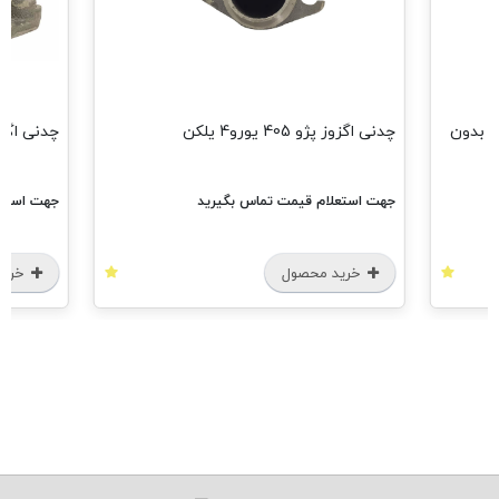
 موتور پژو 206 تیپ 5-رانا بدون
چدنی اگزوز پژو 405 یورو4 یلکن
چدنی اگز
جهت استعلام قیمت تماس بگیرید
جهت استعل
خرید محصول
خرید