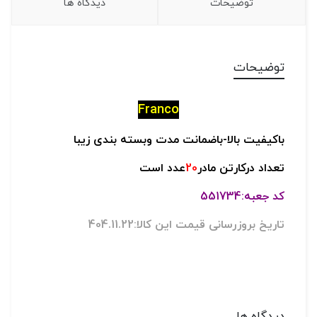
توضیحات
دیدگاه ها
توضیحات
Franco
باکیفیت بالا-
باضمانت مدت وبسته بندی زیبا
تعداد درکارتن مادر
20
عدد است
کد جعبه:551734
تاریخ بروزرسانی قیمت این کالا:404.11.22