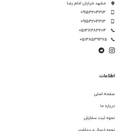
مشهد خیابان امام رضا
09153204313
09153204313
05138383204
05138539375
اطلاعات
صفحه اصلی
درباره ما
نحوه ثبت سفارش
نحوه ارسال و پرداخت