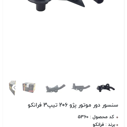
سنسور دور موتور پژو 206 تیپ3 فرانکو
کد محصول : 5360
برند : فرانکو