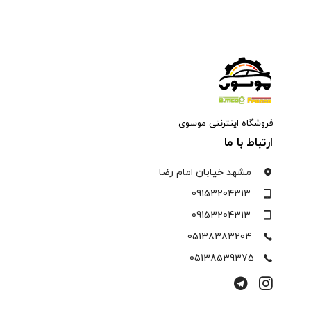
فروشگاه اینترنتی موسوی
ارتباط با ما
مشهد خیابان امام رضا
09153204313
09153204313
05138383204
05138539375