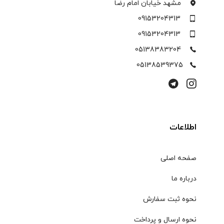
مشهد خیابان امام رضا
09153204313
09153204313
05138383204
05138539375
اطلاعات
صفحه اصلی
درباره ما
نحوه ثبت سفارش
نحوه ارسال و پرداخت