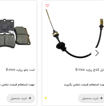
 B.mco
لنت جلو پراید B.mco
م قیمت تماس بگیرید
جهت استعلام قیمت تماس بگیرید
محصول
خرید محصول