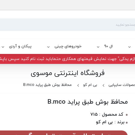
ال 90
خودروهای چینی
پیکان و آردی
زم یدکی" جهت نمایش قیمتهای همکاری حتماباید ثبت نام کنید سپس باپش
فروشگاه اینترنتی موسوی
صولات سایپایی
بی ام کو
محافظ بوش طبق پراید B.mco
محافظ بوش طبق پراید B.mco
کد محصول : 715
برند : بی ام کو