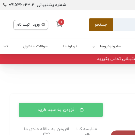
شماره پشتیبانی :09153204313
0
جستجو
ورود | ثبت نام
سایرخودروها
درباره ما
سوالات متداول
تماس 
تیبانی تماس بگیرید
افزودن به سبد خرید
مقایسه کالا
افزودن به علاقه مندی ها