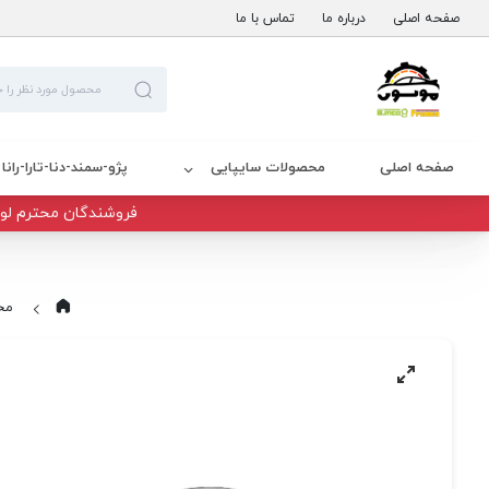
صفحه اصلی
درباره ما
تماس با ما
صفحه اصلی
محصولات سایپایی
پژو-سمند-دنا-تارا-رانا
فروشندگان محترم لوا
مح