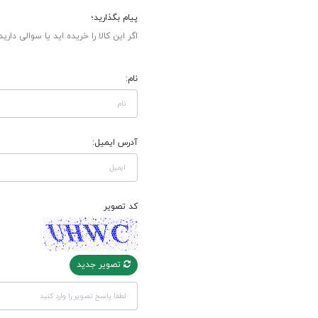
پیام بگذارید؛
اگر این کالا را خریده اید یا سوالی دارید
نام:
آدرس ایمیل:
کد تصویر
تصویر جدید