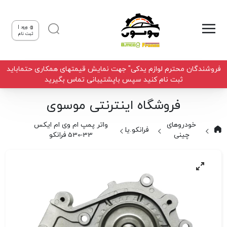
ورود |
ثبت نام
فروشندگان محترم لوازم یدکی" جهت نمایش قیمتهای همکاری حتماباید
ثبت نام کنید سپس باپشتیبانی تماس بگیرید
فروشگاه اینترنتی موسوی
خودروهای
واتر پمپ ام وی ام ایکس
فرانکو.یلکن
چینی
33-530 فرانکو