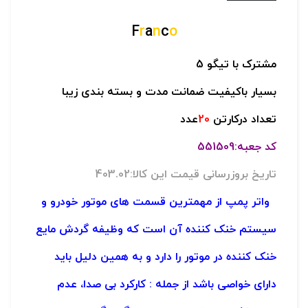
F
r
a
n
c
o
مشترک با تیگو 5
بسیار باکیفیت ضمانت مدت و بسته بندی زیبا
تعداد درکارتن
20
عدد
کد جعبه:551509
تاریخ بروزرسانی قیمت این کالا:403.02
واتر پمپ از مهمترین قسمت های موتور خودرو و
سیستم خنک کننده آن است که وظیفه گردش مایع
خنک کننده در موتور را دارد و به همین دلیل باید
دارای خواصی باشد از جمله : کارکرد بی صدا، عدم