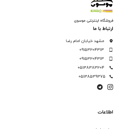
فروشگاه اینترنتی موسوی
ارتباط با ما
مشهد خیابان امام رضا
09153204313
09153204313
05138383204
05138539375
اطلاعات