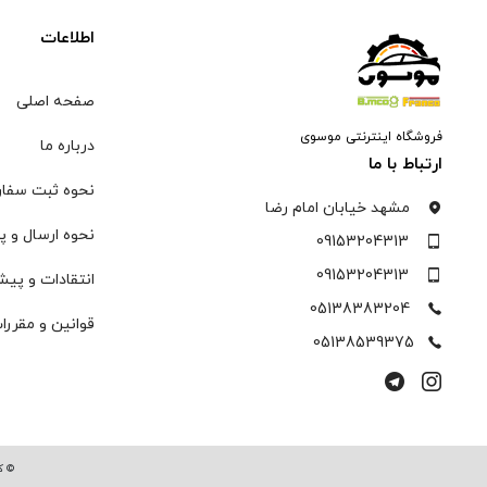
اطلاعات
صفحه اصلی
فروشگاه اینترنتی موسوی
درباره ما
ارتباط با ما
نحوه ثبت سفا
مشهد خیابان امام رضا
نحوه ارسال و پ
09153204313
09153204313
انتقادات و پیش
05138383204
قوانین و مقررا
05138539375
© ک