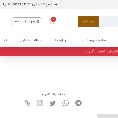
شماره پشتیبانی :09153204313
0
جستجو
ورود | ثبت نام
سایرخودروها
درباره ما
سوالات متداول
تماس 
تیبانی تماس بگیرید
به اشتراک بگذارید