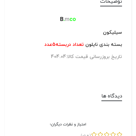
توضیحات
B
.
m
co
سیلیکون
بسته بندی نایلون
تعداد دربسته5عدد
تاریخ بروزرسانی قیمت کالا:404.04
دیدگاه ها
امتیاز و نظرات دیگران؛
0
(
رای)