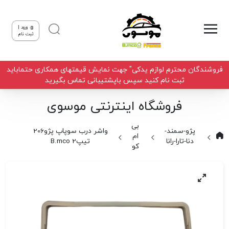
ورود |
ثبت نام
فروشندگان محترم لوازم یدکی" جهت نمایش قیمتهای همکاری حتماباید
ثبت نام کنید سپس باپشتیبانی تماس بگیرید
فروشگاه اینترنتی موسوی
بی
پژو-سمند-
واشر درب سوپاپ پژو206
ام
دنا-تارا-رانا
تیپ2 B.mco
کو