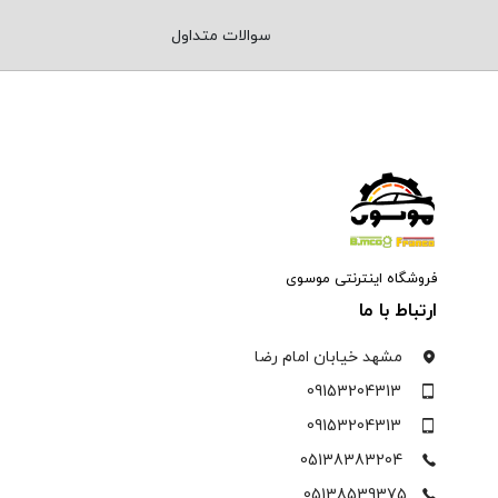
سوالات متداول
فروشگاه اینترنتی موسوی
ارتباط با ما
مشهد خیابان امام رضا
09153204313
09153204313
05138383204
05138539375