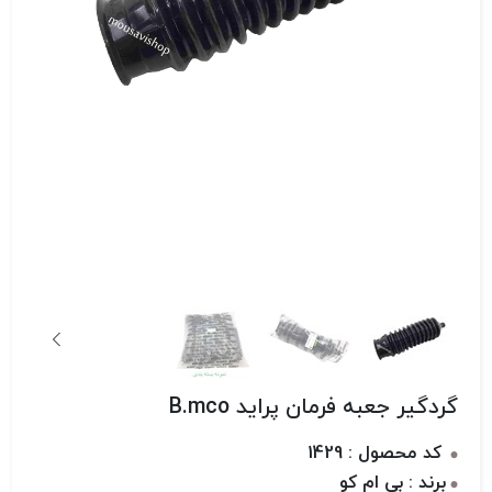
گردگیر جعبه فرمان پراید B.mco
کد محصول : 1429
برند : بی ام کو