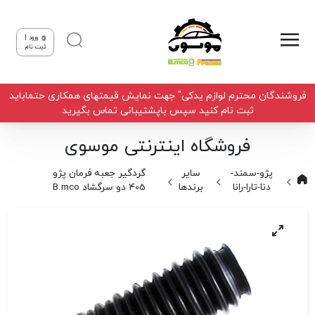
ورود |
ثبت نام
فروشندگان محترم لوازم یدکی" جهت نمایش قیمتهای همکاری حتماباید
ثبت نام کنید سپس باپشتیبانی تماس بگیرید
فروشگاه اینترنتی موسوی
پژو-سمند-
سایر
گردگیر جعبه فرمان پژو
دنا-تارا-رانا
برندها
405 دو سرگشاد B.mco