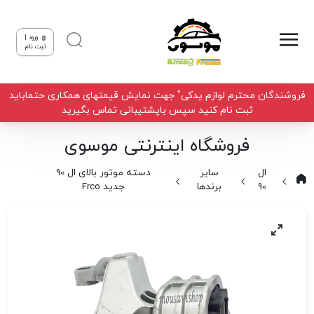
ورود |
ثبت نام
فروشندگان محترم لوازم یدکی" جهت نمایش قیمتهای همکاری حتماباید
ثبت نام کنید سپس باپشتیبانی تماس بگیرید
فروشگاه اینترنتی موسوی
ال
سایر
دسته موتور بالای ال 90
90
برندها
جدید Frco