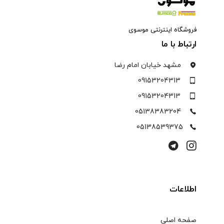
فروشگاه اینترنتی موسوی
ارتباط با ما
مشهد خیابان امام رضا
09153204313
09153204313
05138383204
05138539375
اطلاعات
صفحه اصلی