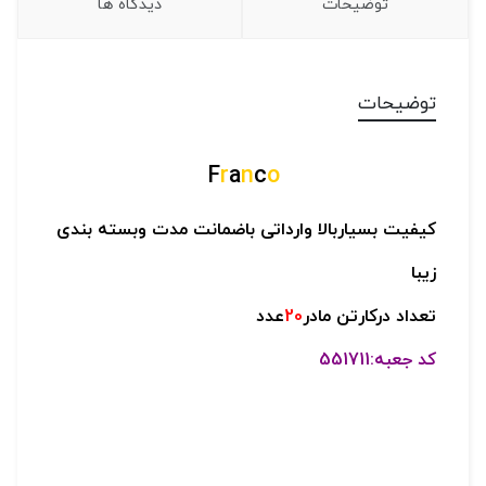
توضیحات
دیدگاه ها
توضیحات
F
r
a
n
c
o
کیفیت بسیاربالا
وارداتی
باضمانت مدت و
بسته بندی
زیبا
تعداد درکارتن مادر
20
عدد
کد جعبه:551711