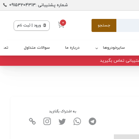
شماره پشتیبانی :09153204313
0
جستجو
ورود | ثبت نام
سایرخودروها
درباره ما
سوالات متداول
تماس 
تیبانی تماس بگیرید
به اشتراک بگذارید