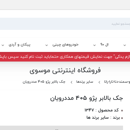
ال 90
خودروهای چینی
پیکان و آردی
زم یدکی" جهت نمایش قیمتهای همکاری حتماباید ثبت نام کنید سپس باپش
فروشگاه اینترنتی موسوی
-سمند-دنا-تارا-رانا
سایر برندها
جک بالابر پژو 405 مددرویان
جک بالابر پژو 405 مددرویان
کد محصول : 1347
برند : سایر برند ها