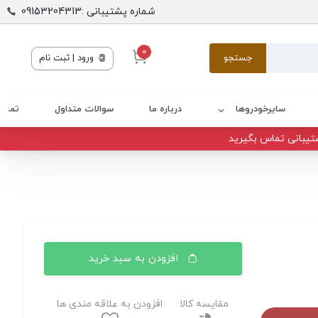
شماره پشتیبانی :09153204313
0
جستجو
ورود | ثبت نام
سایرخودروها
درباره ما
سوالات متداول
تماس 
تیبانی تماس بگیرید
افزودن به سبد خرید
مقایسه کالا
افزودن به علاقه مندی ها