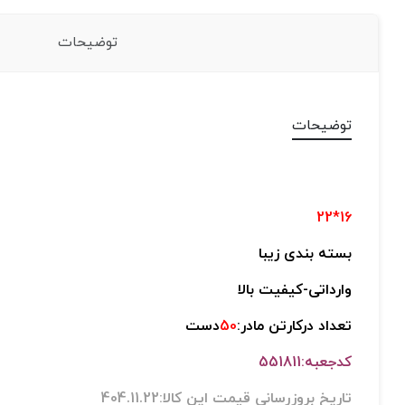
توضیحات
توضیحات
16*22
بسته بندی زیبا
وارداتی-کیفیت بالا
تعداد درکارتن مادر:
50
دست
کدجعبه:551811
تاریخ بروزرسانی قیمت این کالا:404.11.22