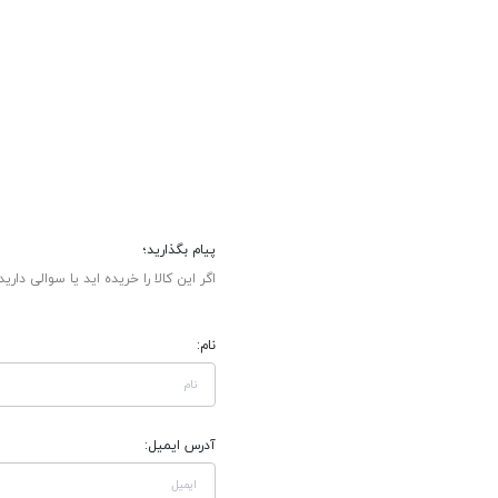
پیام بگذارید؛
اگر این کالا را خریده اید یا سوالی دارید
نام:
آدرس ایمیل: