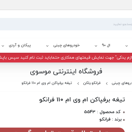
ال 90
خودروهای چینی
پیکان و آردی
زم یدکی" جهت نمایش قیمتهای همکاری حتماباید ثبت نام کنید سپس باپش
فروشگاه اینترنتی موسوی
روهای چینی
فرانکو.یلکن
تیغه برفپاکن ام وی ام 110 فرانکو
تیغه برفپاکن ام وی ام 110 فرانکو
کد محصول : 5543
برند : فرانکو