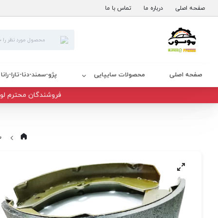
صفحه اصلی
درباره ما
تماس با ما
صفحه اصلی
محصولات سایپایی
پژو-سمند-دنا-تارا-رانا
فروشندگان محترم لوا
س