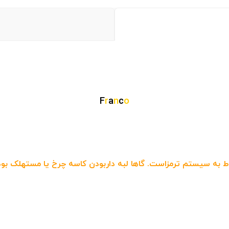
F
r
a
n
c
o
به سیستم ترمزاست. گاها لبه داربودن کاسه چرخ یا مستهلک بودن