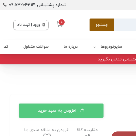
شماره پشتیبانی :09153204313
0
جستجو
ورود | ثبت نام
سایرخودروها
درباره ما
سوالات متداول
تماس 
تیبانی تماس بگیرید
افزودن به سبد خرید
مقایسه کالا
افزودن به علاقه مندی ها