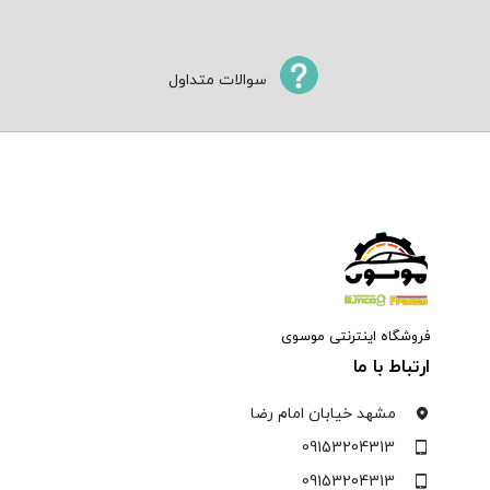
سوالات متداول
فروشگاه اینترنتی موسوی
ارتباط با ما
مشهد خیابان امام رضا
09153204313
09153204313