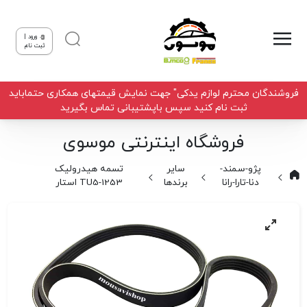
ورود |
ثبت نام
فروشندگان محترم لوازم یدکی" جهت نمایش قیمتهای همکاری حتماباید
ثبت نام کنید سپس باپشتیبانی تماس بگیرید
فروشگاه اینترنتی موسوی
پژو-سمند-
سایر
تسمه هیدرولیک
دنا-تارا-رانا
برندها
1253-TU5 استار