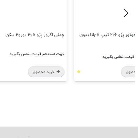
سنسور دور موتور پژو 206 تیپ 5-رانا بدون
چدنی اگزوز پژو 405 یورو4 یلکن
جهت استعلام قیمت تماس بگیرید
م قیمت تماس بگیرید
محصول
خرید محصول