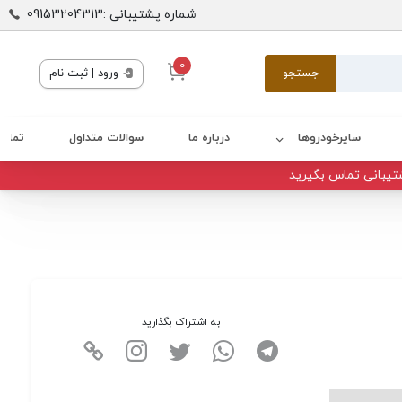
شماره پشتیبانی :09153204313
0
جستجو
ورود | ثبت نام
سایرخودروها
درباره ما
سوالات متداول
تماس 
تیبانی تماس بگیرید
به اشتراک بگذارید