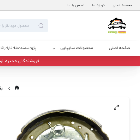
صفحه اصلی
درباره ما
تماس با ما
صفحه اصلی
محصولات سایپایی
پژو-سمند-دنا-تارا-رانا
فروشندگان محترم لوا
پژ