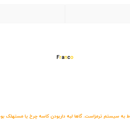
F
r
a
n
c
o
به سیستم ترمزاست. گاها لبه داربودن کاسه چرخ یا مستهلک بودن