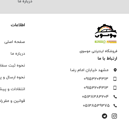
درباره ما
اطلاعات
صفحه اصلی
فروشگاه اینترنتی موسوی
درباره ما
ارتباط با ما
نحوه ثبت سفا
مشهد خیابان امام رضا
نحوه ارسال و پ
09153204313
09153204313
انتقادات و پیش
05138383204
قوانین و مقررا
05138539375