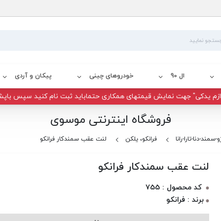
ال 90
خودروهای چینی
پیکان و آردی
زم یدکی" جهت نمایش قیمتهای همکاری حتماباید ثبت نام کنید سپس باپش
فروشگاه اینترنتی موسوی
و-سمند-دنا-تارا-رانا
فرانکو، یلکن
لنت عقب سمندکار فرانکو
لنت عقب سمندکار فرانکو
کد محصول : 755
برند : فرانکو