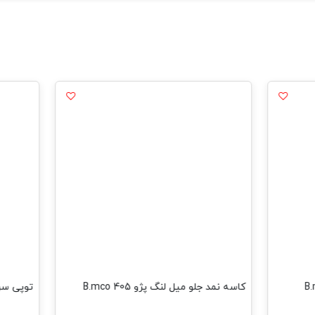
کاسه نمد جلو میل لنگ پژو 405 B.mco
توپی سرکم