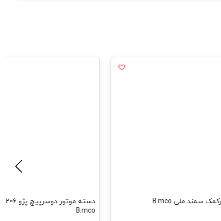
ک سمند ملی B.mco
B.mco