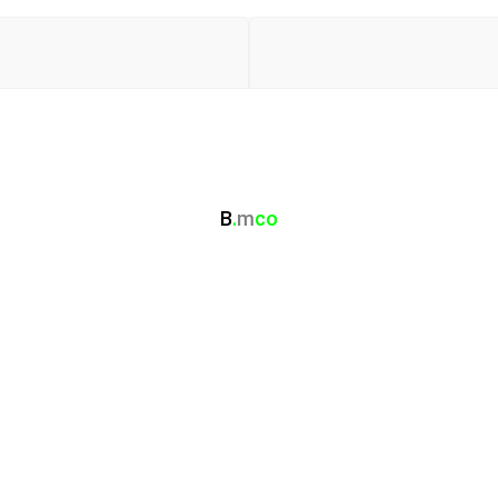
B
.
m
co