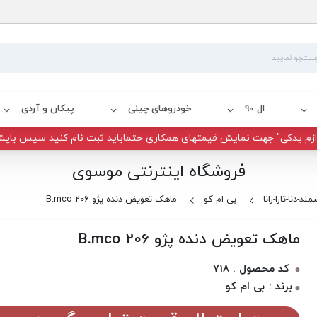
ال 90
خودروهای چینی
پیکان و آردی
زم یدکی" جهت نمایش قیمتهای همکاری حتماباید ثبت نام کنید سپس باپش
فروشگاه اینترنتی موسوی
ند-دنا-تارا-رانا
بی ام کو
ماهک تعویض دنده پژو 206 B.mco
ماهک تعویض دنده پژو 206 B.mco
کد محصول : 718
برند : بی ام کو