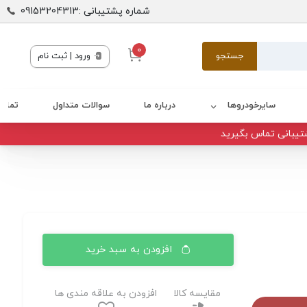
شماره پشتیبانی :09153204313
0
جستجو
ورود | ثبت نام
سایرخودروها
درباره ما
سوالات متداول
تماس 
تیبانی تماس بگیرید
افزودن به سبد خرید
مقایسه کالا
افزودن به علاقه مندی ها