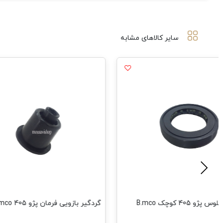
سایر کالاهای مشابه
 405 کوچک B.mco
گردگیر بازویی فرمان پژو 405 B.mco