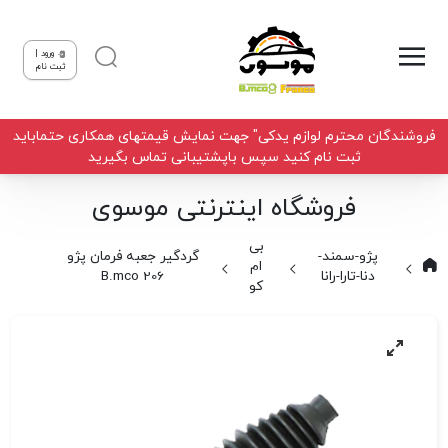
ورود |
ثبت نام
فروشندگان محترم لوازم یدکی" جهت نمایش قیمتهای همکاری حتماباید
ثبت نام کنید سپس باپشتیبانی تماس بگیرید
فروشگاه اینترنتی موسوی
بی
پژو-سمند-
گردگیر جعبه فرمان پژو
ام
دنا-تارا-رانا
206 B.mco
کو