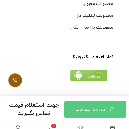
محصولات محبوب
محصولات تخفیف دار
محصولات با ارسال رایگان
نماد اعتماد الکترونیک
جهت استعلام قیمت
© کلیه حقوق مادی و معنوی محتویات سایت فروشگاه اینترنتی
افزودن به سبد خرید
تماس بگیرید
موسوی محفوظ است |
طراحی شده توسط ایلیاسیستم