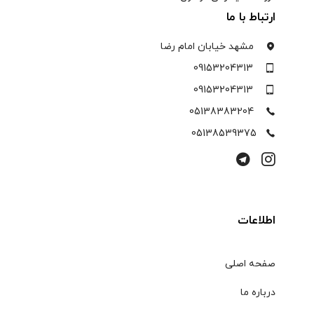
ارتباط با ما
مشهد خیابان امام رضا
09153204313
09153204313
05138383204
05138539375
اطلاعات
صفحه اصلی
درباره ما