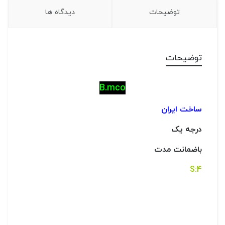
توضیحات
دیدگاه ها
توضیحات
B.mco
ساخت ایران
درجه یک
باضمانت مدت
4:S