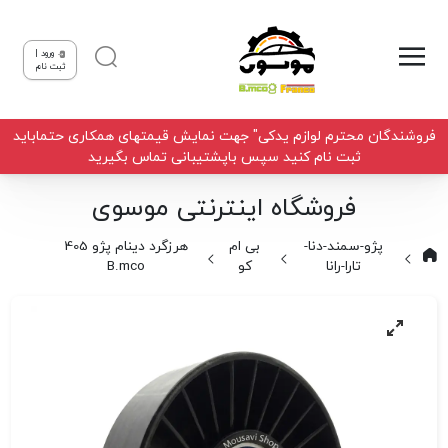
ورود |
ثبت نام
فروشندگان محترم لوازم یدکی" جهت نمایش قیمتهای همکاری حتماباید
ثبت نام کنید سپس باپشتیبانی تماس بگیرید
فروشگاه اینترنتی موسوی
پژو-سمند-دنا-
بی ام
هرزگرد دینام پژو 405
تارا-رانا
کو
B.mco