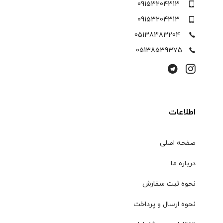
09153204313
09153204313
05138383204
05138539375
اطلاعات
صفحه اصلی
درباره ما
نحوه ثبت سفارش
نحوه ارسال و پرداخت