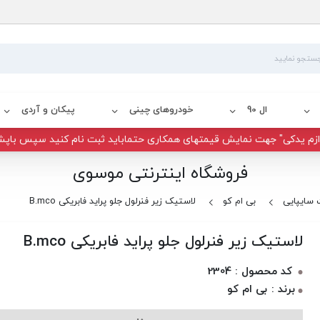
ال 90
خودروهای چینی
پیکان و آردی
زم یدکی" جهت نمایش قیمتهای همکاری حتماباید ثبت نام کنید سپس باپش
فروشگاه اینترنتی موسوی
سایپایی
بی ام کو
لاستیک زیر فنرلول جلو پراید فابریکی B.mco
لاستیک زیر فنرلول جلو پراید فابریکی B.mco
کد محصول : 2304
برند : بی ام کو