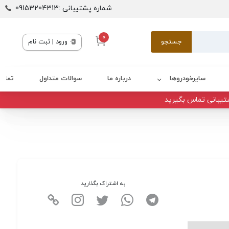
شماره پشتیبانی :09153204313
0
جستجو
ورود | ثبت نام
سایرخودروها
درباره ما
سوالات متداول
تماس 
تیبانی تماس بگیرید
به اشتراک بگذارید