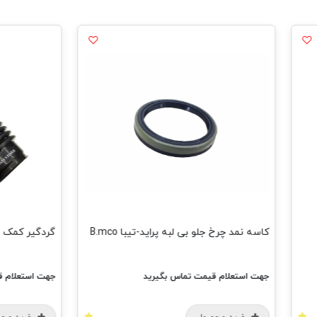
کاسه نمد چرخ جلو بی لبه پراید-تیبا B.mco
گردگیر کمک عقب پراید-ام وی 
جهت استعلام قیمت تماس بگیرید
جهت استعلام قیمت تماس 