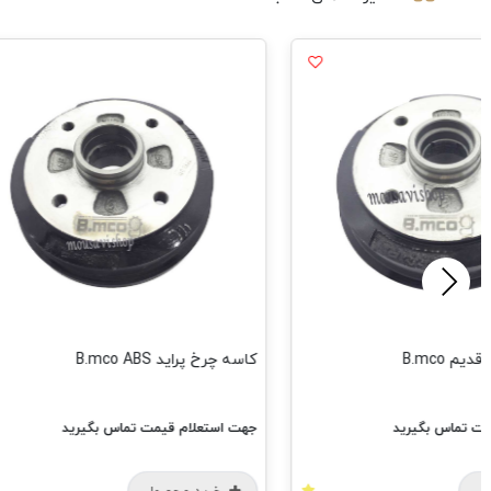
کاسه چرخ پراید B.mco ABS
گیرید
جهت استعلام قیمت تماس بگیرید