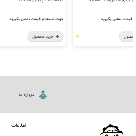
آردی هیدرولیک B.mco
شغالدست پیکان B.mco
م قیمت تماس بگیرید
جهت استعلام قیمت تماس بگیرید
محصول
خرید محصول
درباره ما
اطلاعات