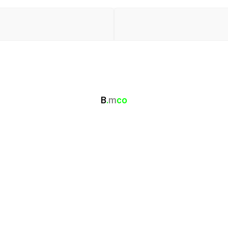
B
.
m
co