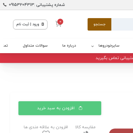
شماره پشتیبانی :09153204313
0
جستجو
ورود | ثبت نام
سایرخودروها
درباره ما
سوالات متداول
تماس 
تیبانی تماس بگیرید
افزودن به سبد خرید
مقایسه کالا
افزودن به علاقه مندی ها