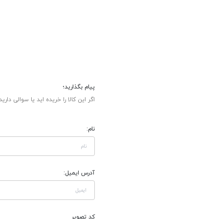
پیام بگذارید؛
اگر این کالا را خریده اید یا سوالی دارید
نام:
آدرس ایمیل:
کد تصویر